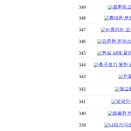
결혼하고 
349
휴대폰 분
348
는중이는 오
347
김준현 돈까스
346
현실 남매 끝
345
축구경기 못한 
344
친
343
절교
342
외국인
341
씁쓸한 
340
나라가 다
339