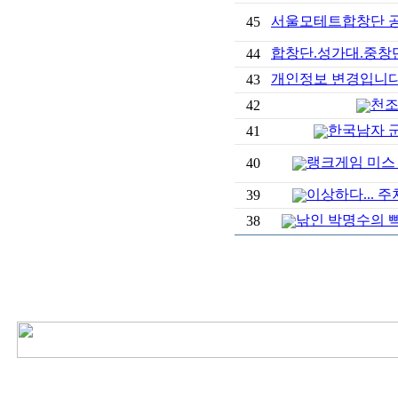
서울모테트합창단 
45
합창단.성가대.중창단
44
개인정보 변경입니다
43
천조
42
한국남자 
41
랭크게임 미스
40
이상하다... 
39
낚인 박명수의 빡
38