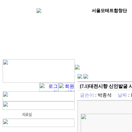
서울모테트합창단
[7.1]대전시향 신인발굴
글쓴이
:
박종석
날짜
: 