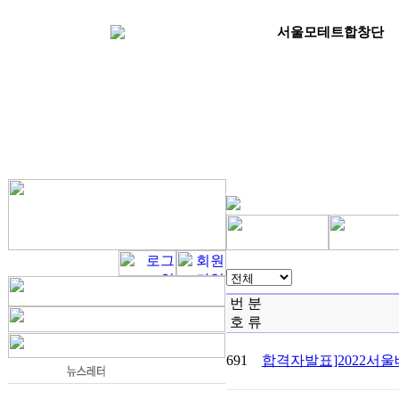
서울모테트합창단
번
분
호
류
691
합격자발표]2022서