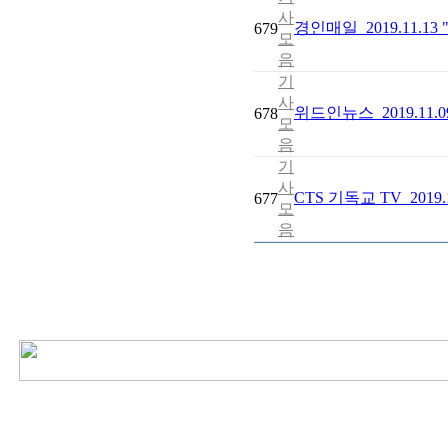
사
경인매일_2019.11.1
679
모
음
기
사
위드인뉴스_2019.11
678
모
음
기
사
CTS 기독교 TV_201
677
모
음