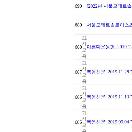
690
[2022년 서울모테트
689
서울모테트솔로이스츠
기
사
아름다운동행_2019.1
688
모
음
기
사
복음신문_2019.11
687
모
음
기
사
복음신문_2019.11.
686
모
음
기
사
복음신문_2019.09.0
685
모
음