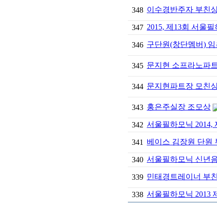
이수경반주자 부친상 
348
2015, 제13회 서
347
구단원(창단멤버) 
346
문지현 소프라노파트
345
문지현파트장 모친
344
홍은주실장 조모상
343
서울필하모닉 2014,
342
베이스 김장원 단원
341
서울필하모닉 신년음
340
민태경트레이너 부
339
서울필하모닉 2013
338