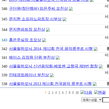
서
구단원(창단멤버) 임은주씨 모친상
346
서
문지현 소프라노파트장 시부상
345
서
문지현파트장 모친상
344
서
홍은주실장 조모상
343
서울필하모닉 2014, 제12회 전국 음악콩쿠르 시행
342
서
베이스 김장원 단원 부친상
341
서울필하모닉 신년음악회-베토벤 교향곡 제9번 합창
340
서
민태경트레이너 부친상
339
서울필하모닉 2013 제11회 전국음악 콩쿠르 시행
338
1
2
3
4
5
6
7
8
9
10