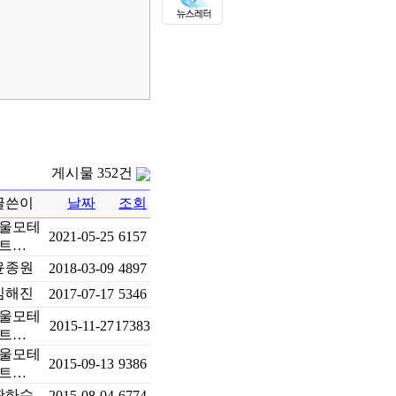
게시물 352건
글쓴이
날짜
조회
울모테
2021-05-25
6157
트…
윤종원
2018-03-09
4897
김해진
2017-07-17
5346
울모테
2015-11-27
17383
트…
울모테
2015-09-13
9386
트…
황하수
2015-08-04
6774