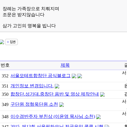
장례는 가족장으로 치뤄지며
조문은 받지않습니다
삼가 고인의 명복을 빕니다
번호
제목
서
서울모테트합창단 공식블로그
352
개인정보 변경입니다.
351
합창단.성가대.중창단 음반 및 영상 제작안내
350
서
구단원 정형욱단원 소천
349
서
이수경반주자 부친상 (이윤영 목사님 소천)
348
2015, 제13회 서울필하모닉 전국음악 콩쿨 시행
347