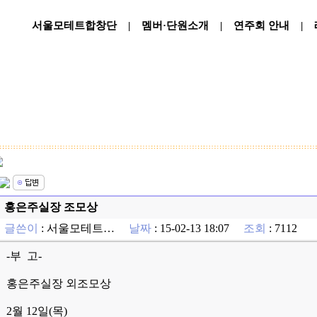
서울모테트합창단
|
멤버·단원소개
|
연주회 안내
|
홍은주실장 조모상
글쓴이
:
서울모테트…
날짜
: 15-02-13 18:07
조회
: 7112
-부 고-
홍은주실장 외조모상
2월 12일(목)