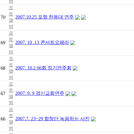
범
포
토
2007.10.25 포항 한동대 연주
70
앨
범
포
토
2007. 10 .13 콘서트오페라
69
앨
범
포
토
2007. 10.2 66회 정기연주회
68
앨
범
포
토
2007. 9. 9 경신교회연주
67
앨
범
포
토
2007.7. 23~29 합창단 녹음하는 사진
66
앨
범