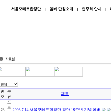
서울모테트합창단
|
멤버·단원소개
|
연주회 안내
|
번
분
제목
호
류
포
토
2008.7.14 서울모테트합창단 창단 19주년 기념 예배
76