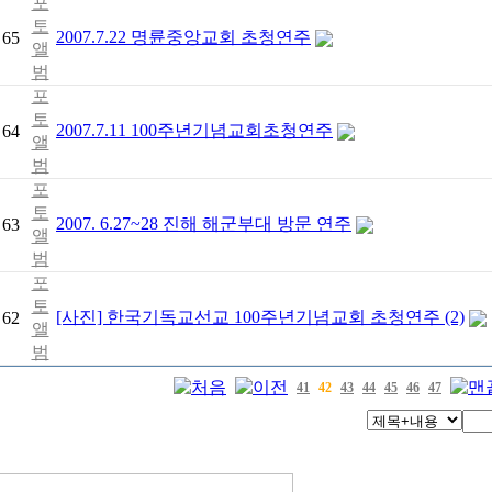
포
토
2007.7.22 명륜중앙교회 초청연주
65
앨
범
포
토
2007.7.11 100주년기념교회초청연주
64
앨
범
포
토
2007. 6.27~28 진해 해군부대 방문 연주
63
앨
범
포
토
[사진] 한국기독교선교 100주년기념교회 초청연주 (2)
62
앨
범
41
42
43
44
45
46
47