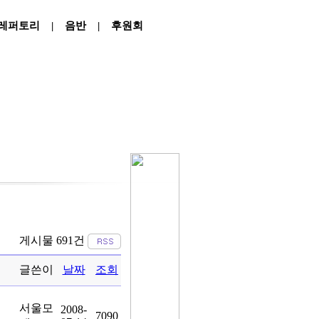
레퍼토리
|
음반
|
후원회
게시물 691건
글쓴이
날짜
조회
서울모
2008-
7090