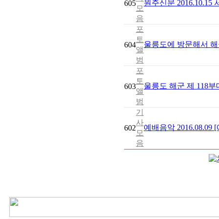
원주신문 2016.10.
605
모
음
포
토
울릉도에 방문해서 해
604
앨
범
포
토
울릉도 해군 제 118부
603
앨
범
기
사
예배음악 2016.08.
602
모
음