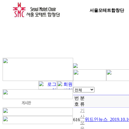
서울모테트합창단
번
분
호
류
기
사
위드인뉴스_2019.1
616
모
음