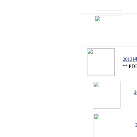
2013
** P
2