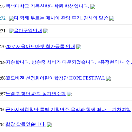
백석대학교 기독신학대학원 학생입니다.
273
다 함께 부르는 메시아 관람 후기..감사의 말씀
272
음반구입안내
271
270
2007 서울아트마켓 참가등록 안내
죄송합니다. 방송중 서버가 다운되었습니다. <유정현의 내 영
269
268
월드비전 선명회어린이합창단 HOPE FESTIVAL
노엘 합창단 47회 정기연주회
267
266
군산시립합창단 특별 기획연주-음악과 함께 떠나는 기차여행
합창 잘들었습니다.
265