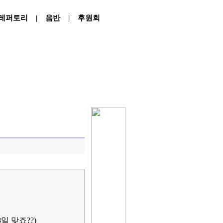
레퍼토리
|
음반
|
후원회
일 맞죠??)