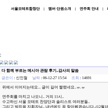
서울모테트합창단
|
멤버·단원소개
|
연주회 안내
|
다 함께 부르는 메시아 관람 후기..감사의 말씀
글쓴이
:
신인철
날짜
: 06-12-27 15:54
조회
: 14691
위에서 이어지는데요... 글이 길어 짤렸네요..ㅠ.ㅠ
연주회를 마치고 나오니
.. 거의 11시..
수고하신 서울 모테트 찬양단과 솔리스트 여러분들
..
그리고 박치용 지휘자님
.. 내년에도 꼭 찾아뵙겠습니다..(12월18