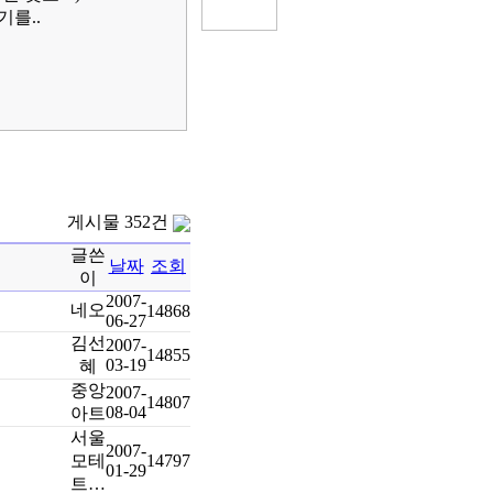
기를..
게시물 352건
글쓴
날짜
조회
이
2007-
네오
14868
06-27
김선
2007-
14855
03-19
혜
중앙
2007-
14807
08-04
아트
서울
2007-
모테
14797
01-29
트…