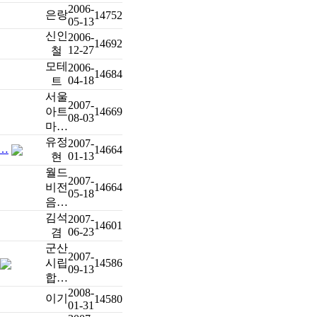
2006-
은랑
14752
05-13
신인
2006-
14692
12-27
철
모테
2006-
14684
04-18
트
서울
2007-
아트
14669
08-03
마…
유정
2007-
…
14664
01-13
현
월드
2007-
비전
14664
05-18
음…
김석
2007-
14601
06-23
겸
군산
2007-
시립
14586
09-13
합…
2008-
이기
14580
01-31