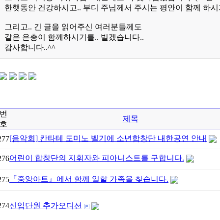
한햇동안 건강하시고
.. 부디 주님께서 주시는 평안이 함께 하시
그리고
.. 긴 글을 읽어주신 여러분들께도
같은 은총이 함께하시기를
.. 빌겠습니다..
감사합니다
..^^
번
제목
호
[음악회] 칸타테 도미노 벨기에 소년합창단 내한공연 안내
277
어린이 합창단의 지휘자와 피아니스트를 구합니다.
276
『중앙아트』에서 함께 일할 가족을 찾습니다.
275
274
신입단원 추가오디션