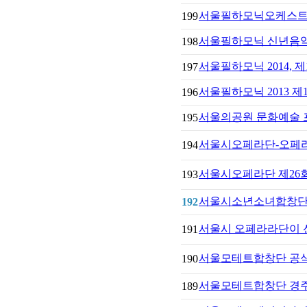
서울필하모닉오케스트
199
서울필하모닉 신년음악
198
서울필하모닉 2014, 
197
서울필하모닉 2013 제
196
서울의공원 문화예술 
195
서울시오페라단-오페라[
194
서울시오페라단 제26회 정
193
서울시소년소녀합창단 
192
서울시 오페라라단이 
191
서울모테트합창단 공
190
서울모테트합창단 경
189