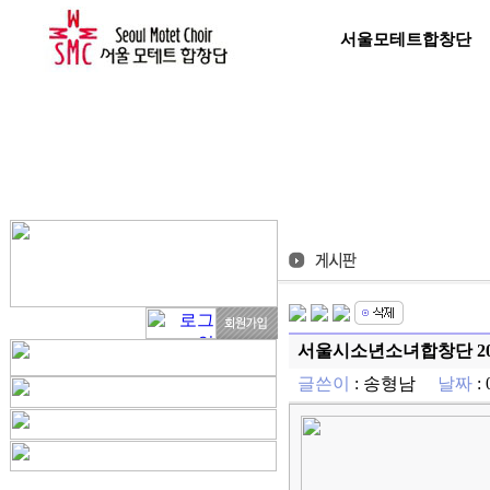
서울모테트합창단
서울시소년소녀합창단 20
글쓴이
:
송형남
날짜
: