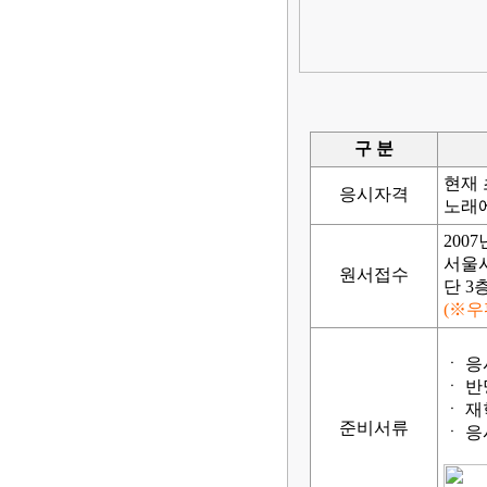
구 분
현재 
응시자격
노래에
2007
서울
원서접수
단 3층
(※우
ㆍ 응
ㆍ 반
ㆍ 재
준비서류
ㆍ 응