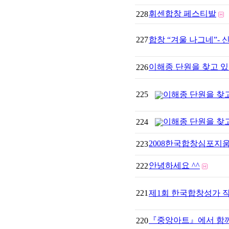
휘센합창 페스티발
228
227
합창 “겨울 나그네”-
이해종 단원을 찾고 있
226
225
이해종 단원을 찾
이해종 단원을 찾
224
2008한국합창심포지움
223
안녕하세요 ^^
222
221
제1회 한국합창성가 
『중앙아트』에서 함께
220