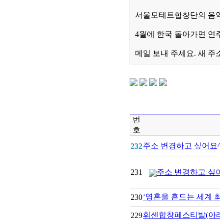
서울모테트합창단의 음악
4월에 한국 돌아가면 연주
메일 보내 주세요. 새 
번
호
주소 변경하고 싶어요^
232
231
주소 변경하고 싶
‘영혼을 흔드는 세계
230
휘센합창페스티발(아
229