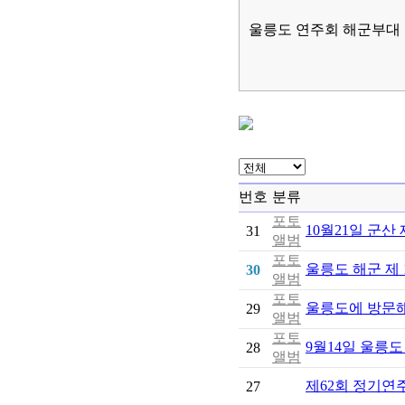
울릉도 연주회 해군부대 
번호
분류
포토
10월21일 군
31
앨범
포토
울릉도 해군 제 
30
앨범
포토
울릉도에 방문
29
앨범
포토
9월14일 울릉
28
앨범
제62회 정기연
27